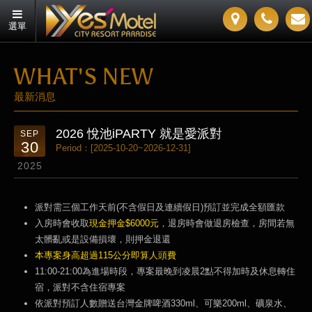
選單
WHAT'S NEW
最新消息
2026 悅池iPARTY 就是愛派對
SEP
30
Period：[2025-10-20~2026-12-31]
2025
派對需三個工作天前(不含假日及連續假日)預訂並完成全額匯款
入房時會收取
現金押金$6000元
，退房時會做退房檢查，房間若無
太髒亂或是設備損壞，則押金退還
本專案身高超過115公分即算人頭費
11:00-21:00為進場時段，​專案最晚到凌晨2點不得加時及休息轉住
宿，派對不含住宿專案
依派對預訂人數贈送台灣金牌啤酒330ml、可樂200ml、礦泉水、