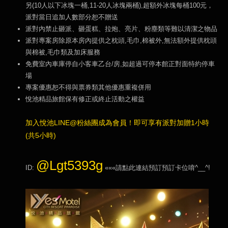
另(10人以下冰塊一桶,11-20人冰塊兩桶),超額外冰塊每桶100元，
派對當日追加人數部分恕不贈送
派對內禁止砸派、砸蛋糕、拉炮、亮片、粉塵類等難以清潔之物品
派對專案房除原本房內提供之枕頭,毛巾,棉被外,無法額外提供枕頭
與棉被,毛巾類及加床服務
免費室內車庫停自小客車乙台/房,如超過可停本館正對面特約停車
場
專案優惠恕不得與票券類其他優惠重複併用
悅池精品旅館保有修正或終止活動之權益
加入悅池LINE@粉絲團成為會員！即可享有派對加贈1小時
(共5小時)
@Lgt5393g
ID:
«««請點此連結預訂預訂卡位唷^__^!