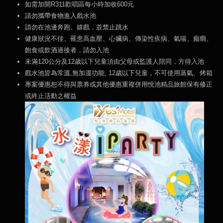
如需加開R311歡唱區每小時加收600元
請勿攜帶食物進入戲水池
請勿在池邊奔跑、嬉戲，並禁止跳水
健康狀況不佳、罹患高血壓、心臟病、傳染性疾病、氣喘、癲癇、
飽食或飲酒過後者，請勿入池
未滿120公分及12歲以下兒童須由父母或監護人陪同，方得入池
戲水池皆為常溫,無加溫功能, 12歲以下兒童，不可使用蒸氣、烤箱
專案優惠恕不得與票券或其他優惠重複併用悅池精品旅館保有修正
或終止活動之權益