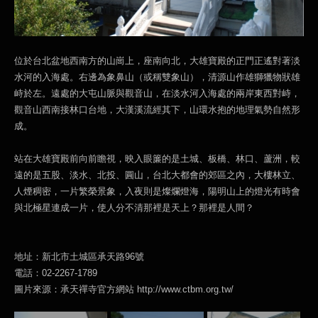
位於台北盆地西南方的山崗上，座南向北，大雄寶殿的正門正遙對著淡
水河的入海處。右邊為象鼻山（或稱雙象山），清源山作雄獅獵物狀雄
峙於左。遠處的大屯山脈與觀音山，在淡水河入海處的兩岸東西對峙，
觀音山西南接林口台地，大漢溪流經其下，山環水抱的地理氣勢自然形
成。
站在大雄寶殿前向前瞻視，映入眼簾的是土城、板橋、林口、蘆洲，較
遠的是五股、淡水、北投、圓山，台北大都會的郊區之內，大樓林立、
人煙稠密，一片繁榮景象，入夜則是燦爛燈海，陽明山上的燈光有時會
與北極星連成一片，使人分不清那裡是天上？那裡是人間？
地址：新北市土城區承天路96號
電話：02-2267-1789
圖片來源：承天禪寺官方網站 http://www.ctbm.org.tw/