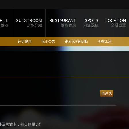
FILE
GUESTROOM
RESTAURANT
SPOTS
LOCATION
於悅池
房型介紹
悅廚餐廳
周邊景點
交通位置
住房優惠
悅池公告
iParty派對活動
所有訊息
回列表
件及國旅卡，每日限量3間