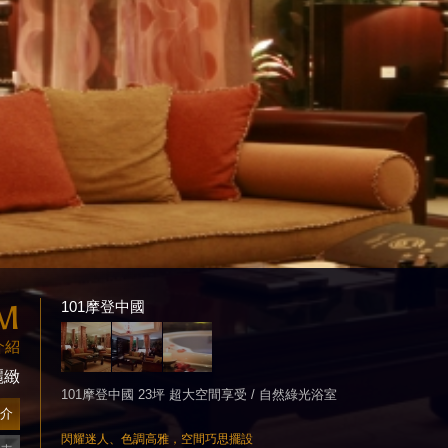
M
101摩登中國
介紹
麗緻
101摩登中國 23坪 超大空間享受 / 自然綠光浴室
介
閃耀迷人、色調高雅，空間巧思擺設