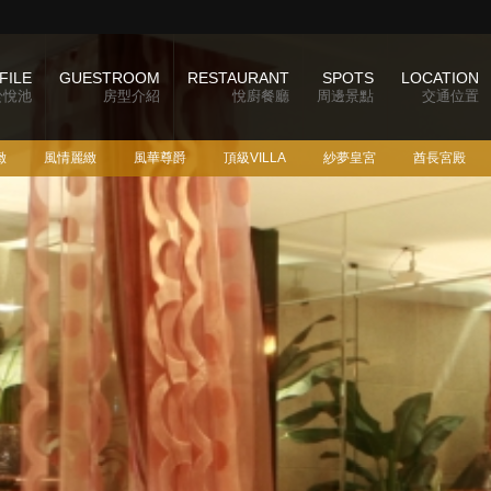
FILE
GUESTROOM
RESTAURANT
SPOTS
LOCATION
於悅池
房型介紹
悅廚餐廳
周邊景點
交通位置
緻
風情麗緻
風華尊爵
頂級VILLA
紗夢皇宮
酋長宮殿