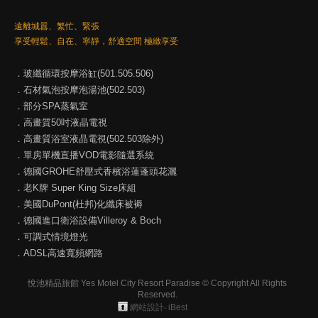
遠離城囂、繁忙、緊張
享受輕鬆、自在、寧靜，舒適空間 極緻享受
．玻纖循環按摩浴缸(501.505.506)
．石材氣泡按摩泡湯池(502.503)
．部分SPA蒸氣室
．高畫質50吋液晶電視
．高畫質浴室液晶電視(502.503除外)
．單房單機直播VOD電影隨選系統
．德國GROHE舒壓式香檳浴蓮蓬頭花灑
．老K牌 Super King Size床組
．美國DuPont(杜邦)化纖床被褥
．德國進口衛浴設備Villeroy & Boch
．可調式情境燈光
．ADSL高速寬頻網路
悅池精品旅館 Yes Motel City Resort Paradise © Copyright All Rights
Reserved.
網站設計
‧
iBest