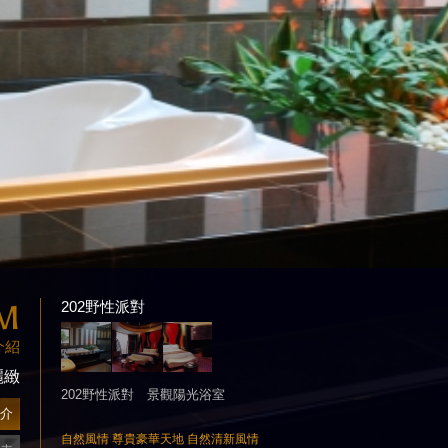
M
202野性派對
介紹
麗緻
202野性派對 景觀陽光浴室
介
自然風情 尊貴豪華天地 自然清新風情