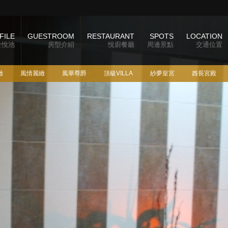
FILE
GUESTROOM
RESTAURANT
SPOTS
LOCATION
於悅池
房型介紹
悅廚餐廳
周邊景點
交通位置
緻
風情麗緻
風華尊爵
頂級VILLA
紗夢皇宮
酋長宮殿