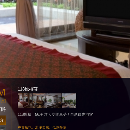
M
118悅榕莊
介紹
尊爵
118悅榕 56坪 超大空間享受 / 自然綠光浴室
介
尊貴氣氛、浪漫美感、低調奢華