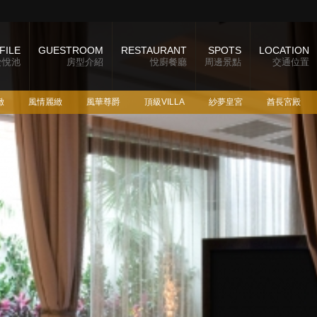
FILE
GUESTROOM
RESTAURANT
SPOTS
LOCATION
於悅池
房型介紹
悅廚餐廳
周邊景點
交通位置
緻
風情麗緻
風華尊爵
頂級VILLA
紗夢皇宮
酋長宮殿