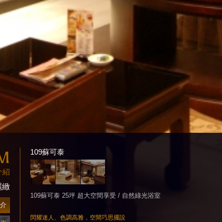
M
109蘇可泰
介紹
麗緻
109蘇可泰 25坪 超大空間享受 / 自然綠光浴室
介
閃耀迷人、色調高雅，空間巧思擺設