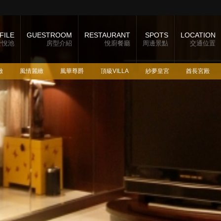
FILE
GUESTROOM
RESTAURANT
SPOTS
LOCATION
於悅池
房型介紹
悅廚餐廳
周邊景點
交通位置
緻
風情麗緻
風華尊爵
頂級VILLA
紗夢皇宮
酋長宮殿