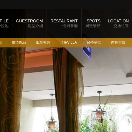
FILE
GUESTROOM
RESTAURANT
SPOTS
LOCATION
於悅池
房型介紹
悅廚餐廳
周邊景點
交通位置
緻
風情麗緻
風華尊爵
頂級VILLA
紗夢皇宮
酋長宮殿