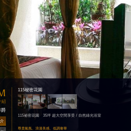
M
115秘密花園
介紹
尊爵
115祕密花園 35坪 超大空間享受 / 自然綠光浴室
介
尊貴氣氛、浪漫美感、低調奢華