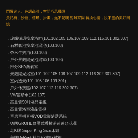
閃耀迷人、色調高雅，空間巧思擺設
貴妃椅、沙發、檯燈、掛畫，無不驚嘆 暫離家園 轉換心情，說不盡的美好回
憶
．玻纖循環按摩浴缸(101.102.105.106.107.109.112.116.301.302.307)
．石材氣泡按摩泡湯池(103.108)
．奈米牛奶浴(103.108)
．戶外景觀陽光泡湯室(103.108)
．部分SPA蒸氣室
．景觀陽光浴室(101.102.105.106.107.109.112.116.302.301.307)
．室內造景(101.105.106.109.301)
．戶外休憩區(102.107.112.116.302.307)
．VW福斯車(102.107)
．高畫質50吋液晶電視
．高畫質浴室液晶電視
．單房單機直播VOD電影隨選系統
．德國GROHE舒壓式香檳浴蓮蓬頭花灑
．老K牌 Super King Size床組
．美國DuPont(杜邦)化纖床被褥