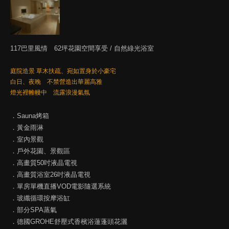
117巴里風情 62坪花園空間享受 / 自然綠光浴室
庭院造景 草木扶疏、宛如置身於小豪宅
白日、夜晚 不禁營造出華麗高雅
燈光裡帷幔中 流露浪漫氣氛
．Sauna烤箱
．黃金雨淋
．室內景觀
．戶外花園、景觀區
．高畫質50吋液晶電視
．高畫質浴室26吋液晶電視
．單房單機直播VOD電影隨選系統
．玻纖循環按摩浴缸
．部分SPA蒸氣
．德國GROHE舒壓式香檳浴蓮蓬頭花灑