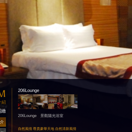
M
206Lounge
介紹
麗緻
206Lounge 景觀陽光浴室
介
自然風情 尊貴豪華天地 自然清新風情