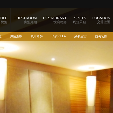
FILE
GUESTROOM
RESTAURANT
SPOTS
LOCATION
於悅池
房型介紹
悅廚餐廳
周邊景點
交通位置
緻
風情麗緻
風華尊爵
頂級VILLA
紗夢皇宮
酋長宮殿