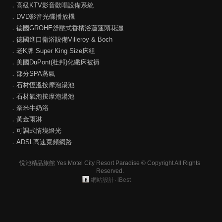
．高級KTV影音歡唱設備系統
．DVD影音光碟播放機
．德國GROHE舒壓式香檳浴蓮蓬頭花灑
．德國進口衛浴設備Villeroy & Boch
．老K牌 Super King Size床組
．美國DuPont(杜邦)化纖床被褥
．部分SPA蒸氣
．石材恆溫按摩泡湯池
．石材氣泡按摩泡湯池
．奈米牛奶浴
．黃金雨淋
．可調式情境燈光
．ADSL高速寬頻網路
悅池精品旅館 Yes Motel City Resort Paradise © Copyright All Rights
Reserved.
網站設計
‧
iBest