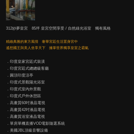
312紗夢皇宮 85坪 皇宮空間享受 / 自然綠光浴室 獨有風格
精緻典雅的東方風情 奢華宮廷生活置身宮中
遙想國王與美人坐享天下 擁掌世界獨享皇室之霸氣
．印度皇家宮廷式裝潢
．印度宮廷式總總級客廳
．圓頂印度涼亭
．印度式景觀陽光浴室
．印度式室內外景觀
．印度式戶外休憩區
．高畫質60吋液晶電視
．高畫質42吋液晶電視
．高畫質浴室液晶電視
．單房單機直播VOD電影隨選系統
．美國JBL頂級音響設備