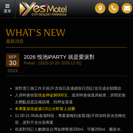
選單
WHAT'S NEW
最新消息
2026 悅池iPARTY 就是愛派對
SEP
30
Period：[2025-10-20~2026-12-31]
2025
派對需三個工作天前(不含假日及連續假日)預訂並完成全額匯款
入房時會收取
現金押金$6000元
，退房時會做退房檢查，房間若無
太髒亂或是設備損壞，則押金退還
本專案身高超過115公分即算人頭費
11:00-21:00為進場時段，​專案最晚到凌晨2點不得加時及休息轉住
宿，派對不含住宿專案
依派對預訂人數贈送台灣金牌啤酒330ml、可樂200ml、礦泉水、