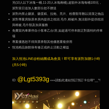
另(10人以下冰塊一桶,11-20人冰塊兩桶),超額外冰塊每桶100元，
派對當日追加人數部分恕不贈送
派對內禁止砸派、砸蛋糕、拉炮、亮片、粉塵類等難以清潔之物品
派對專案房除原本房內提供之枕頭,毛巾,棉被外,無法額外提供枕頭
與棉被,毛巾類及加床服務
免費室內車庫停自小客車乙台/房,如超過可停本館正對面特約停車
場
專案優惠恕不得與票券類其他優惠重複併用
悅池精品旅館保有修正或終止活動之權益
加入悅池LINE@粉絲團成為會員！即可享有派對加贈1小時
(共5小時)
@Lgt5393g
ID:
«««請點此連結預訂預訂卡位唷^__^!