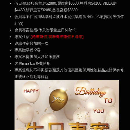
假日價:經典豪華房$2880,麗緻房$3680,尊爵房$4180,VILLA房
$4480,紗夢皇宮$6980,酋長宮殿$8880
會員專案住宿加碼贈柯孟波丹水蜜桃氣泡酒750ml乙瓶(或同等價值
紅酒)
會員專案住宿/休息贈限量生日杯墊*1
專案住宿
(跨年連假,農曆春節連假不適用)
連續住宿只加贈一次
專案贈早餐*2客
專案不提供加人及加床服務
客房mini bar免費使用
專案優惠恕不得與票券類及其他優惠重複併用悅池精品旅館保有修
正或終止活動等權益